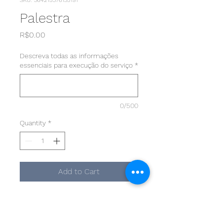
SKU: 364215376135191
Palestra
Price
R$0.00
Descreva todas as informações
essenciais para execução do serviço
*
0/500
Quantity
*
Add to Cart
Consulte nosso valores 
através do e-mail: 