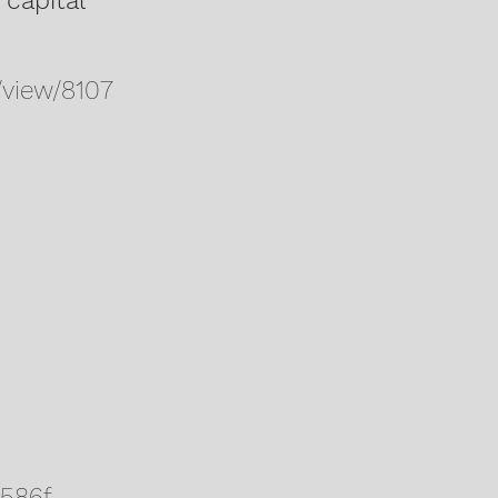
capital
e/view/8107
3586f