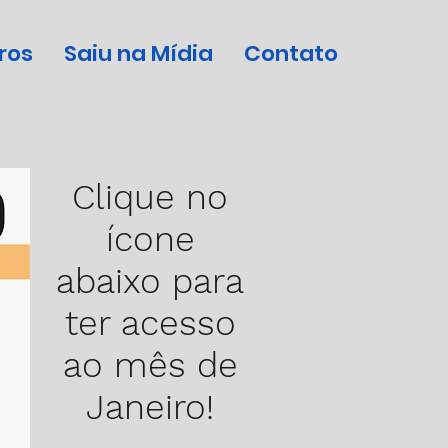
ros
Saiu na Mídia
Contato
Clique no
ícone
abaixo para
ter acesso
ao mês de
Janeiro!