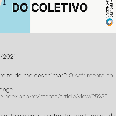
n/2021
ireito de me desanimar”
: O sofrimento no
ongo
br/index.php/revistaptp/article/view/25235