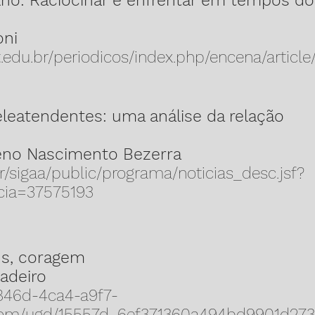
ho: Raciocinar e enfrentar em tempos do 
oni
t.edu.br/periodicos/index.php/encena/articl
eleatendentes: uma análise da relação
eno Nascimento Bezerra
br/sigaa/public/programa/noticias_desc.jsf?
cia=37575193
us, coragem
adeiro
-846d-4ca4-a9f7-
.com/ugd/15557d_6ef371360a494bd9901d27