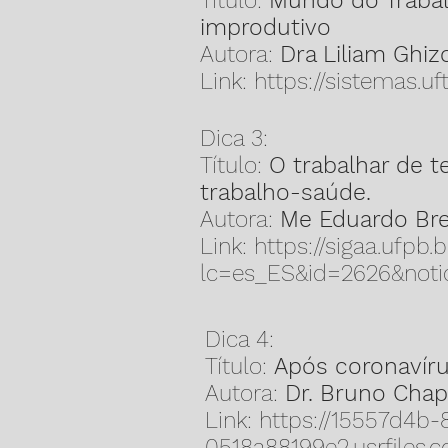
Título:
Mundo do Trabal
improdutivo
Autora:
Dra Liliam Ghiz
Link:
https://sistemas.uf
Dica 3:
Título:
O trabalhar de t
trabalho-saúde.
Autora:
Me Eduardo Br
Link:
https://sigaa.ufpb.
lc=es_ES&id=2626&noti
Dica 4:
Título:
Após coronavír
Autora:
Dr. Bruno Chap
Link:
https://15557d4b
0518a88199e2.usrfiles